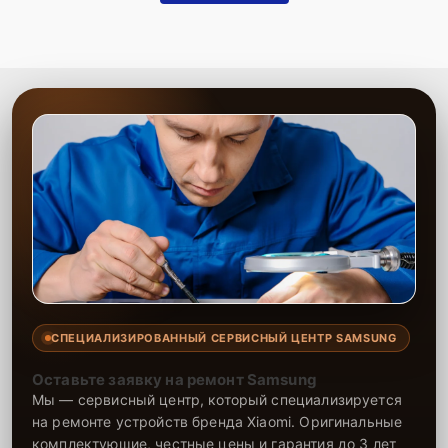
Запчасти в наличии
— оригинальные
аккумуляторы и качественные аналоги всегда на
складе.
Гарантия качества
— уверенность в
надежности выполненных работ.
Сервисный центр выполняет качественную замену аккумулятора
телефона с минимальными затратами времени. Опытные
специалисты оперативно устраняют неисправности, обеспечивая
долгую работу устройства после замены. На все работы и
установленные компоненты предоставляется гарантия, что
подтверждает надежность и долговечность ремонта. Доверьте
замену аккумулятора нашему сервису, и телефон снова будет
держать заряд, как новый.
СПЕЦИАЛИЗИРОВАННЫЙ СЕРВИСНЫЙ ЦЕНТР SAMSUNG
Оставьте заявку на ремонт Samsung
Мы — сервисный центр, который специализируется
на ремонте устройств бренда Xiaomi. Оригинальные
комплектующие, честные цены и гарантия до 3 лет