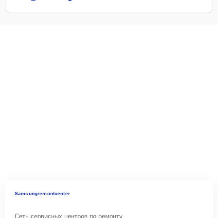
Samsungremontcenter
Сеть сервисных центров по ремонту