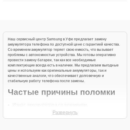
плат до ремонта после залития и восстановления данных.
Благодаря высокой квалификации и ответственному подходу
клиенты получают быстрый, качественный ремонт и понятные
объяснения по результатам диагностики.
Наш сервисный центр Samsung в Уфе предлагает замену
аккумулятора телефона по доступной цене с гарантией качества.
Со временем аккумулятор теряет свою емкость, что вызывает
проблемы с автономностью устройства. Мы готовы оперативно
провести замену батареи, так как все необходимые
комплектующие всегда есть в наличии. Мы предлагаем выгодные
цены и используем как оригинальные аккумуляторы, так и
качественные аналоги, что обеспечивает долговечную и
стабильную работу телефона после замены.
Частые причины поломки
Износ аккумулятора со временем.
Развернуть
Частая зарядка и разрядка устройства.
Перегрев устройства.
Использование неоригинальных зарядных