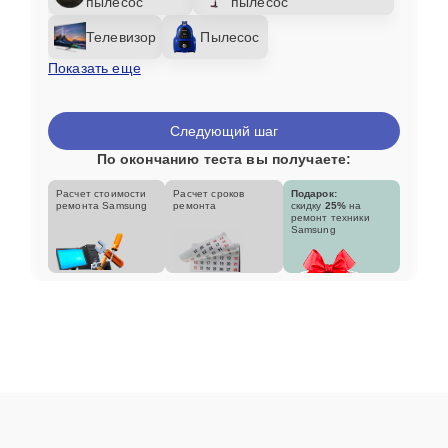
пылесос
пылесос
Телевизор
Пылесос
Показать еще
Следующий шаг
По окончанию теста вы получаете:
Расчет стоимости
Расчет сроков
Подарок:
ремонта Samsung
ремонта
скидку
25%
на
ремонт техники
Samsung