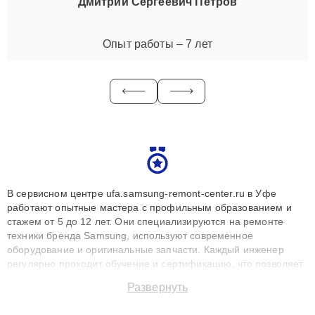
Дмитрий Сергеевич Петров
Опыт работы – 7 лет
В сервисном центре ufa.samsung-remont-center.ru в Уфе
работают опытные мастера с профильным образованием и
стажем от 5 до 12 лет. Они специализируются на ремонте
техники бренда Samsung, используют современное
оборудование и оригинальные запчасти. Каждый инженер
регулярно проходит обучение и сертификацию, что позволяет
быстро и точноdiagnostikировать поломки и восстанавливать
Развернуть
технику с сохранением гарантии до 3 лет. Наши мастера
решают сложные случаи: от замены матриц и материнских