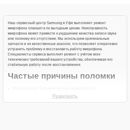
объяснения по результатам диагностики.
Наш сервисный центр Samsung в Уфе выполняет ремонт
микрофона планшета по выгодным ценам. Неисправность
микрофона может привести к ухудшению качества записи звука
или полному его отсутствию. Мы используем оригинальные
запчасти и их качественные аналоги, что позволяет оперативно
устранить проблему и восстановить работу микрофона.
Специалисты сервиса выполнят ремонт с учётом всех
технических требований вашего устройства, обеспечивая его
стабильную работу после восстановления.
Частые причины поломки
Физическое повреждение микрофона
Развернуть
Попадание влаги
Засорение звукового канала
Неисправность контактов
Сбой в работе программного обеспечения