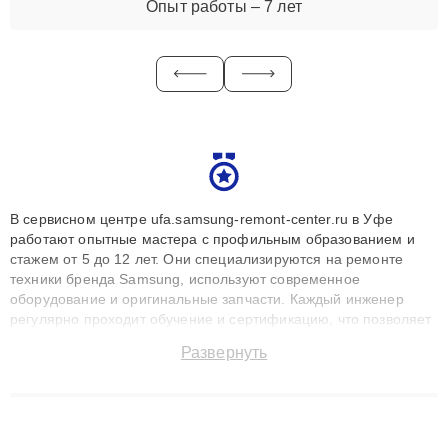
Опыт работы – 7 лет
В сервисном центре ufa.samsung-remont-center.ru в Уфе
работают опытные мастера с профильным образованием и
стажем от 5 до 12 лет. Они специализируются на ремонте
техники бренда Samsung, используют современное
оборудование и оригинальные запчасти. Каждый инженер
регулярно проходит обучение и сертификацию, что позволяет
быстро и точноdiagnostikировать поломки и восстанавливать
Развернуть
технику с сохранением гарантии до 3 лет. Наши мастера
решают сложные случаи: от замены матриц и материнских
плат до ремонта после залития и восстановления данных.
Благодаря высокой квалификации и ответственному подходу
клиенты получают быстрый, качественный ремонт и понятные