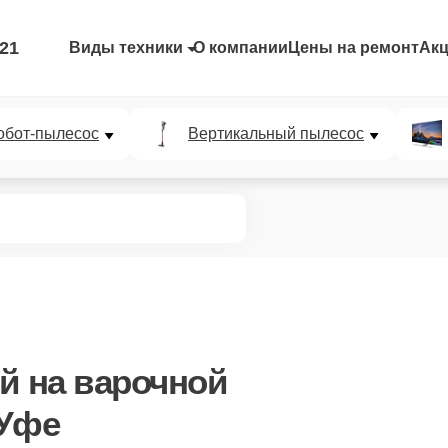
-21
Виды техники
О компании
Цены на ремонт
Ак
обот-пылесос
Вертикальный пылесос
ой
на варочной
 Уфе