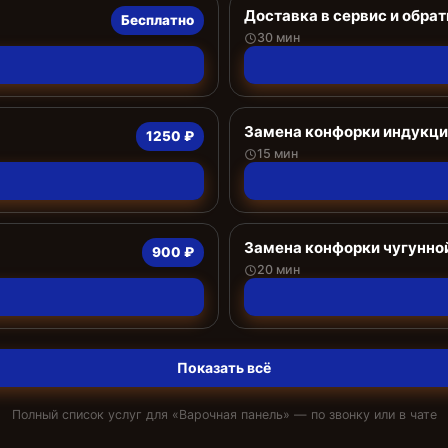
Доставка в сервис и обрат
Бесплатно
30 мин
Замена конфорки индукц
1250 ₽
15 мин
Замена конфорки чугунно
900 ₽
20 мин
Показать всё
Полный список услуг для «
Варочная панель
» — по звонку или в чате