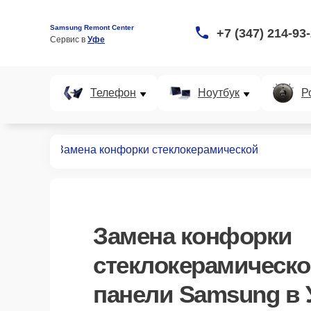
Samsung Remont Center
+7 (347) 214-93
Сервис в 
Уфе
Телефон
Ноутбук
Р
х панелей
Замена конфорки стеклокерамической
Замена конфорки
стеклокерамическ
панели Samsung в