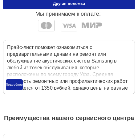
Другая поломка
Мы принимаем к оплате:
Прайс-лист поможет ознакомиться с
предварительными ценами на ремонт или
обслуживание акустических систем Samsung в
любой из точек обслуживания, которые
расположены по всему городу Уфа. Средняя
стоимость ремонтных или профилактических работ
Подробнее
начинается от 1350 рублей, однако цены на разные
виды комплектующих могут различаться. Полную
стоимость работ с учётом запчастей или расходных
материалов необходимо уточнять со специалистом
службы заботы о клиентах. Для расчета итоговой
Преимущества нашего сервисного центра
стоимости ремонта акустической системы
достаточно позвонить по телефону горячей линии
+7 (347) 214-93-21
или оставить заявку на нашем