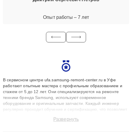
Опыт работы – 7 лет
В сервисном центре ufa.samsung-remont-center.ru в Уфе
работают опытные мастера с профильным образованием и
стажем от 5 до 12 лет. Они специализируются на ремонте
техники бренда Samsung, используют современное
оборудование и оригинальные запчасти. Каждый инженер
регулярно проходит обучение и сертификацию, что позволяет
быстро и точноdiagnostikировать поломки и восстанавливать
Развернуть
технику с сохранением гарантии до 3 лет. Наши мастера
решают сложные случаи: от замены матриц и материнских