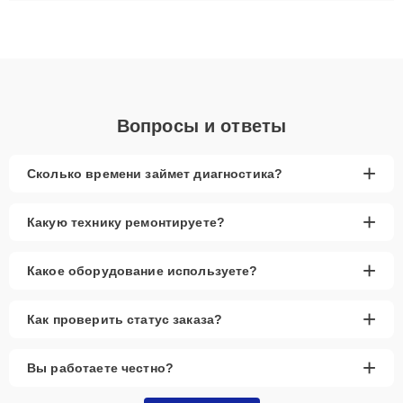
плат до ремонта после залития и восстановления данных.
Благодаря высокой квалификации и ответственному подходу
клиенты получают быстрый, качественный ремонт и понятные
объяснения по результатам диагностики.
Вопросы и ответы
+
Сколько времени займет диагностика?
+
Какую технику ремонтируете?
+
Какое оборудование используете?
+
Как проверить статус заказа?
+
Вы работаете честно?