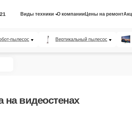
-21
Виды техники
О компании
Цены на ремонт
Ак
обот-пылесос
Вертикальный пылесос
а
на видеостенах