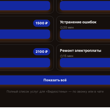
Устранение ошибок
1500 ₽
20 мин
Ремонт электроплаты
2100 ₽
15 мин
Показать всё
Полный список услуг для «
Видеостены
» — по звонку или в чате