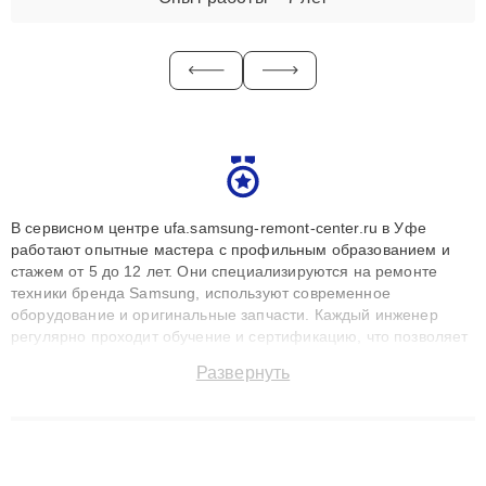
В сервисном центре ufa.samsung-remont-center.ru в Уфе
работают опытные мастера с профильным образованием и
стажем от 5 до 12 лет. Они специализируются на ремонте
техники бренда Samsung, используют современное
оборудование и оригинальные запчасти. Каждый инженер
регулярно проходит обучение и сертификацию, что позволяет
быстро и точноdiagnostikировать поломки и восстанавливать
Развернуть
технику с сохранением гарантии до 3 лет. Наши мастера
решают сложные случаи: от замены матриц и материнских
плат до ремонта после залития и восстановления данных.
Благодаря высокой квалификации и ответственному подходу
клиенты получают быстрый, качественный ремонт и понятные