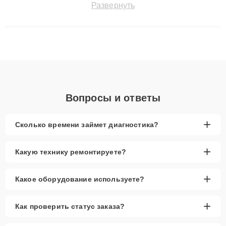
Развернуть
технику с сохранением гарантии до 3 лет. Наши мастера
решают сложные случаи: от замены матриц и материнских
плат до ремонта после залития и восстановления данных.
Благодаря высокой квалификации и ответственному подходу
клиенты получают быстрый, качественный ремонт и понятные
объяснения по результатам диагностики.
Вопросы и ответы
+
Сколько времени займет диагностика?
+
Какую технику ремонтируете?
+
Какое оборудование используете?
+
Как проверить статус заказа?