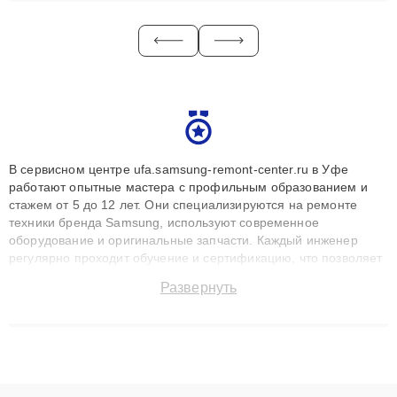
В сервисном центре ufa.samsung-remont-center.ru в Уфе
работают опытные мастера с профильным образованием и
стажем от 5 до 12 лет. Они специализируются на ремонте
техники бренда Samsung, используют современное
оборудование и оригинальные запчасти. Каждый инженер
регулярно проходит обучение и сертификацию, что позволяет
быстро и точноdiagnostikировать поломки и восстанавливать
Развернуть
технику с сохранением гарантии до 3 лет. Наши мастера
решают сложные случаи: от замены матриц и материнских
плат до ремонта после залития и восстановления данных.
Благодаря высокой квалификации и ответственному подходу
клиенты получают быстрый, качественный ремонт и понятные
объяснения по результатам диагностики.