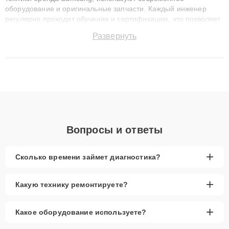
оборудование и оригинальные запчасти. Каждый инженер
регулярно проходит обучение и сертификацию, что позволяет
быстро и точноdiagnostikировать поломки и восстанавливать
Развернуть
технику с сохранением гарантии до 3 лет. Наши мастера
решают сложные случаи: от замены матриц и материнских
плат до ремонта после залития и восстановления данных.
Благодаря высокой квалификации и ответственному подходу
клиенты получают быстрый, качественный ремонт и понятные
объяснения по результатам диагностики.
Вопросы и ответы
+
Сколько времени займет диагностика?
+
Какую технику ремонтируете?
+
Какое оборудование используете?