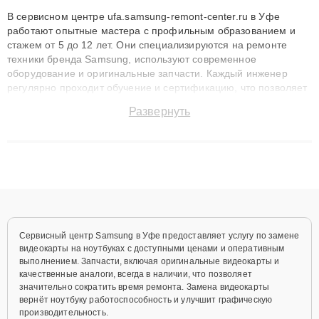
В сервисном центре ufa.samsung-remont-center.ru в Уфе
работают опытные мастера с профильным образованием и
стажем от 5 до 12 лет. Они специализируются на ремонте
техники бренда Samsung, используют современное
оборудование и оригинальные запчасти. Каждый инженер
регулярно проходит обучение и сертификацию, что позволяет
быстро и точноdiagnostikировать поломки и восстанавливать
Развернуть
технику с сохранением гарантии до 3 лет. Наши мастера
решают сложные случаи: от замены матриц и материнских
плат до ремонта после залития и восстановления данных.
Благодаря высокой квалификации и ответственному подходу
клиенты получают быстрый, качественный ремонт и понятные
объяснения по результатам диагностики.
Сервисный центр Samsung в Уфе предоставляет услугу по замене
видеокарты на ноутбуках с доступными ценами и оперативным
выполнением. Запчасти, включая оригинальные видеокарты и
качественные аналоги, всегда в наличии, что позволяет
значительно сократить время ремонта. Замена видеокарты
вернёт ноутбуку работоспособность и улучшит графическую
производительность.