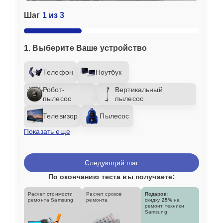
Шаг
1 из 3
1. Выберите Ваше устройство
Телефон
Ноутбук
Робот-
Вертикальный
пылесос
пылесос
Телевизор
Пылесос
Показать еще
Следующий шаг
По окончанию теста вы получаете:
Расчет стоимости
Расчет сроков
Подарок:
ремонта Samsung
ремонта
скидку
25%
на
ремонт техники
Samsung