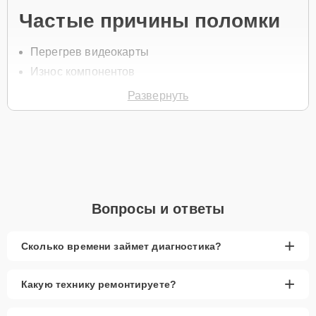
Частые причины поломки
Перегрев видеокарты
Износ компонентов
Механические повреждения
Развернуть
Конфликт с драйверами
Повреждение чипа видеокарты
Для замены видеокарты позвоните по телефону +7 (347) 214-93-
21 или оставьте
Заявку на сайте
. Специалист свяжется в течение
минуты для уточнения всех вопросов и записи на диагностику и
ремонт ноутбука.
Вопросы и ответы
Главные особенности
сервиса
+
Сколько времени займет диагностика?
Низкие цены и скидки:
Экономичные решения
+
Какую технику ремонтируете?
для ремонта ноутбука.
Срочный ремонт:
Быстрая замена видеокарты