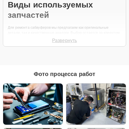
Виды используемых
запчастей
Для ремонта сабвуферов мы предлагаем как оригинальные
детали, так и качественные аналоги. Выбор остается за клиентом,
исходя из его предпочтений и потребностей.
Развернуть
Рекомендации по выбору запчастей:
Оригинальные детали предпочтительны, если
планируется длительное использование
устройства.
Фото процесса работ
Аналоги могут быть хорошим решением, если
нужен более бюджетный ремонт или устройство
планируется заменить в ближайшее время.
Все используемые запчасти соответствуют высоким стандартам
качества и обеспечивают надежную работу техники после
ремонта.
Модели сабвуферов