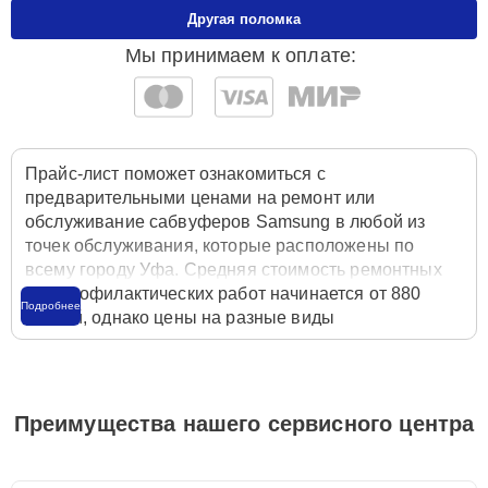
Другая поломка
Мы принимаем к оплате:
Прайс-лист поможет ознакомиться с
предварительными ценами на ремонт или
обслуживание сабвуферов Samsung в любой из
точек обслуживания, которые расположены по
всему городу Уфа. Средняя стоимость ремонтных
или профилактических работ начинается от 880
Подробнее
рублей, однако цены на разные виды
комплектующих могут различаться. Полную
стоимость работ с учётом запчастей или расходных
материалов необходимо уточнять со специалистом
службы заботы о клиентах. Для расчета итоговой
Преимущества нашего сервисного центра
стоимости ремонта сабвуфера достаточно
позвонить по телефону горячей линии
+7 (347) 214-
93-21
или оставить заявку на нашем сайте