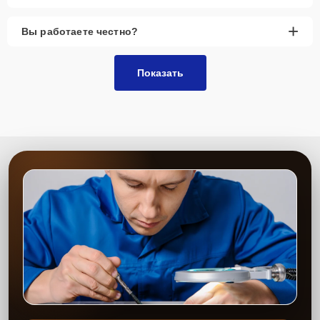
гарантии
+
Вы работаете честно?
Сервис Samsung-Remont-Center предоставляет гарантию на все
виды ремонта и установленные запчасти. Если возникнет
Показать
необходимость, ремонт будет выполнен бесплатно в рамках
гарантийного обслуживания. Все подробности можно узнать в
разделе
Гарантии
.
Наличие запчастей и их
качество
На складах сервиса всегда имеется более 3000 наименований
запчастей, что позволяет нам оперативно начать ремонт и
сократить время ожидания. В наличии оригинальные детали и
аналоги высокого качества.
Стоимость услуг и
запчастей
Цены на ремонт фиксированы и обсуждаются с клиентом до
начала работ. В процессе они не изменяются, исключая любые