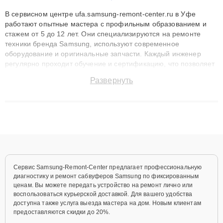
В сервисном центре ufa.samsung-remont-center.ru в Уфе
работают опытные мастера с профильным образованием и
стажем от 5 до 12 лет. Они специализируются на ремонте
техники бренда Samsung, используют современное
оборудование и оригинальные запчасти. Каждый инженер
регулярно проходит обучение и сертификацию, что позволяет
быстро и точноdiagnostikировать поломки и восстанавливать
Развернуть
технику с сохранением гарантии до 3 лет. Наши мастера
решают сложные случаи: от замены матриц и материнских
плат до ремонта после залития и восстановления данных.
Благодаря высокой квалификации и ответственному подходу
клиенты получают быстрый, качественный ремонт и понятные
объяснения по результатам диагностики.
Сервис Samsung-Remont-Center предлагает профессиональную
диагностику и ремонт сабвуферов Samsung по фиксированным
ценам. Вы можете передать устройство на ремонт лично или
воспользоваться курьерской доставкой. Для вашего удобства
доступна также услуга выезда мастера на дом. Новым клиентам
предоставляются скидки до 20%.