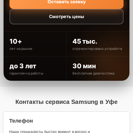
Оставить заявку
Смотреть цены
10+
45 тыс.
лет на рынке
отремонтировано устройств
до 3 лет
30 мин
гарантия на работы
бесплатная диагностика
Контакты сервиса Samsung в Уфе
Телефон
Наши специалисты быстро вникнут в вопрос и