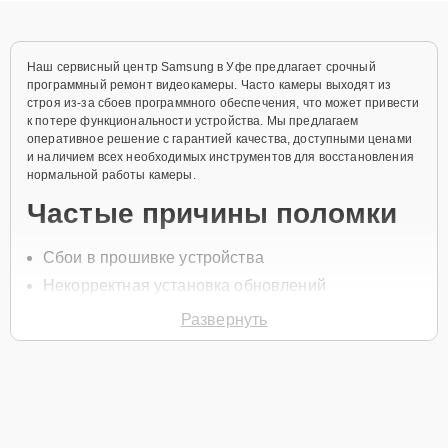
Наш сервисный центр Samsung в Уфе предлагает срочный
программный ремонт видеокамеры. Часто камеры выходят из
строя из-за сбоев программного обеспечения, что может привести
к потере функциональности устройства. Мы предлагаем
оперативное решение с гарантией качества, доступными ценами
и наличием всех необходимых инструментов для восстановления
нормальной работы камеры.
Частые причины поломки
Сбои в прошивке устройства
Некорректная установка обновлений
Конфликт программного обеспечения
Развернуть
Попадание вирусов в систему
Неправильная эксплуатация камеры
Для начала ремонта позвоните по телефону +7 (347) 214-93-21
или оставьте
Заявку на сайте
, и специалист свяжется с вами в
течение минуты для уточнения всех деталей и записи на