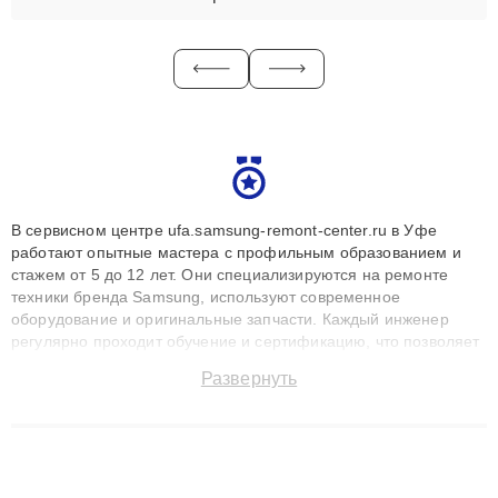
В сервисном центре ufa.samsung-remont-center.ru в Уфе
работают опытные мастера с профильным образованием и
стажем от 5 до 12 лет. Они специализируются на ремонте
техники бренда Samsung, используют современное
оборудование и оригинальные запчасти. Каждый инженер
регулярно проходит обучение и сертификацию, что позволяет
быстро и точноdiagnostikировать поломки и восстанавливать
Развернуть
технику с сохранением гарантии до 3 лет. Наши мастера
решают сложные случаи: от замены матриц и материнских
плат до ремонта после залития и восстановления данных.
Благодаря высокой квалификации и ответственному подходу
клиенты получают быстрый, качественный ремонт и понятные
объяснения по результатам диагностики.