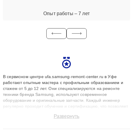
Опыт работы – 7 лет
В сервисном центре ufa.samsung-remont-center.ru в Уфе
работают опытные мастера с профильным образованием и
стажем от 5 до 12 лет. Они специализируются на ремонте
техники бренда Samsung, используют современное
оборудование и оригинальные запчасти. Каждый инженер
регулярно проходит обучение и сертификацию, что позволяет
быстро и точноdiagnostikировать поломки и восстанавливать
Развернуть
технику с сохранением гарантии до 3 лет. Наши мастера
решают сложные случаи: от замены матриц и материнских
плат до ремонта после залития и восстановления данных.