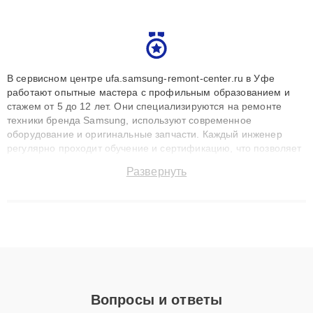
В сервисном центре ufa.samsung-remont-center.ru в Уфе
работают опытные мастера с профильным образованием и
стажем от 5 до 12 лет. Они специализируются на ремонте
техники бренда Samsung, используют современное
оборудование и оригинальные запчасти. Каждый инженер
регулярно проходит обучение и сертификацию, что позволяет
быстро и точноdiagnostikировать поломки и восстанавливать
Развернуть
технику с сохранением гарантии до 3 лет. Наши мастера
решают сложные случаи: от замены матриц и материнских
плат до ремонта после залития и восстановления данных.
Благодаря высокой квалификации и ответственному подходу
клиенты получают быстрый, качественный ремонт и понятные
объяснения по результатам диагностики.
Вопросы и ответы