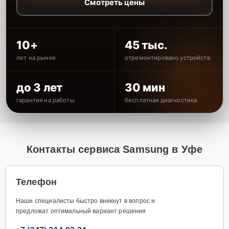
Смотреть цены
10+
45 тыс.
лет на рынке
отремонтировано устройств
до 3 лет
30 мин
гарантия на работы
бесплатная диагностика
Контакты сервиса Samsung в Уфе
Телефон
Наши специалисты быстро вникнут в вопрос и
предложат оптимальный вариант решения