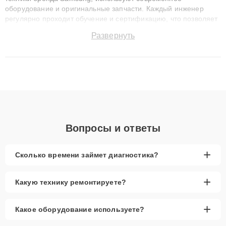
оборудование и оригинальные запчасти. Каждый инженер
регулярно проходит обучение и сертификацию, что позволяет
быстро и точноdiagnostikировать поломки и восстанавливать
Развернуть
технику с сохранением гарантии до 3 лет. Наши мастера
решают сложные случаи: от замены матриц и материнских
плат до ремонта после залития и восстановления данных.
Благодаря высокой квалификации и ответственному подходу
клиенты получают быстрый, качественный ремонт и понятные
объяснения по результатам диагностики.
Вопросы и ответы
+
Сколько времени займет диагностика?
+
Какую технику ремонтируете?
+
Какое оборудование используете?