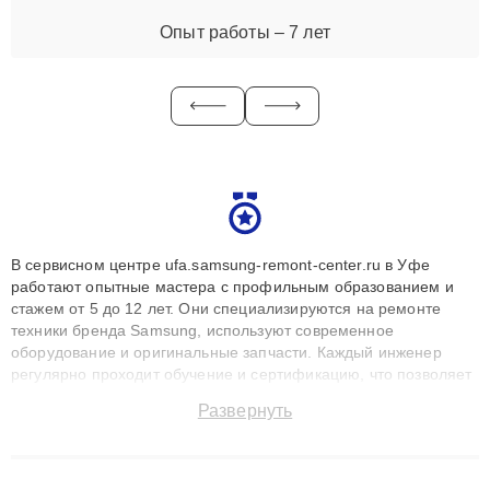
Опыт работы – 7 лет
В сервисном центре ufa.samsung-remont-center.ru в Уфе
работают опытные мастера с профильным образованием и
стажем от 5 до 12 лет. Они специализируются на ремонте
техники бренда Samsung, используют современное
оборудование и оригинальные запчасти. Каждый инженер
регулярно проходит обучение и сертификацию, что позволяет
быстро и точноdiagnostikировать поломки и восстанавливать
Развернуть
технику с сохранением гарантии до 3 лет. Наши мастера
решают сложные случаи: от замены матриц и материнских
плат до ремонта после залития и восстановления данных.
Благодаря высокой квалификации и ответственному подходу