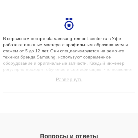
В сервисном центре ufa.samsung-remont-center.ru в Уфе
работают опытные мастера с профильным образованием и
стажем от 5 до 12 лет. Они специализируются на ремонте
техники бренда Samsung, используют современное
оборудование и оригинальные запчасти. Каждый инженер
регулярно проходит обучение и сертификацию, что позволяет
быстро и точноdiagnostikировать поломки и восстанавливать
Развернуть
технику с сохранением гарантии до 3 лет. Наши мастера
решают сложные случаи: от замены матриц и материнских
плат до ремонта после залития и восстановления данных.
Благодаря высокой квалификации и ответственному подходу
клиенты получают быстрый, качественный ремонт и понятные
объяснения по результатам диагностики.
Вопросы и ответы