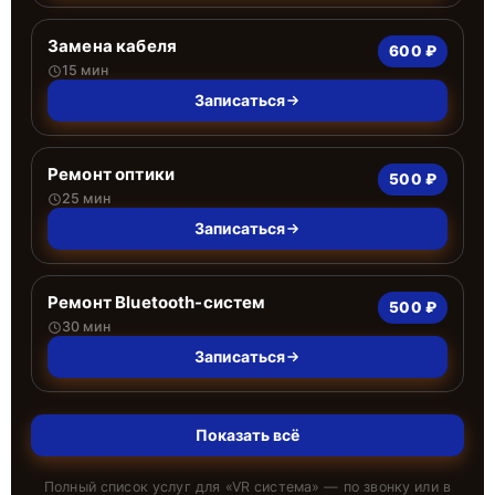
Замена кабеля
600 ₽
15 мин
Записаться
Ремонт оптики
500 ₽
25 мин
Записаться
Ремонт Bluetooth-систем
500 ₽
30 мин
Записаться
Показать всё
Полный список услуг для «
VR система
» — по звонку или в