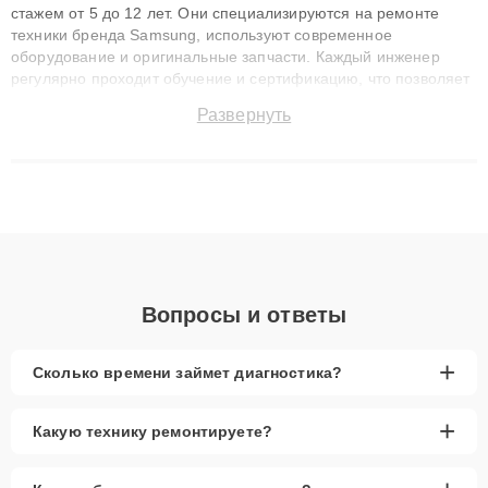
стажем от 5 до 12 лет. Они специализируются на ремонте
техники бренда Samsung, используют современное
оборудование и оригинальные запчасти. Каждый инженер
регулярно проходит обучение и сертификацию, что позволяет
быстро и точноdiagnostikировать поломки и восстанавливать
Развернуть
технику с сохранением гарантии до 3 лет. Наши мастера
решают сложные случаи: от замены матриц и материнских
плат до ремонта после залития и восстановления данных.
Благодаря высокой квалификации и ответственному подходу
клиенты получают быстрый, качественный ремонт и понятные
объяснения по результатам диагностики.
Вопросы и ответы
+
Сколько времени займет диагностика?
+
Какую технику ремонтируете?