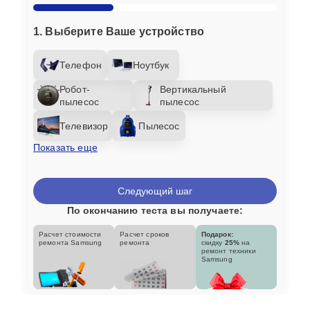
1. Выберите Ваше устройство
Телефон
Ноутбук
Робот-
Вертикальный
пылесос
пылесос
Телевизор
Пылесос
Показать еще
Следующий шаг
По окончанию теста вы получаете:
Расчет стоимости
Расчет сроков
Подарок:
ремонта Samsung
ремонта
скидку
25%
на
ремонт техники
Samsung