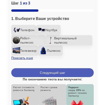
Шаг
1 из 3
1. Выберите Ваше устройство
Телефон
Ноутбук
Робот-
Вертикальный
пылесос
пылесос
Телевизор
Пылесос
Показать еще
Следующий шаг
По окончанию теста вы получаете:
Расчет стоимости
Расчет сроков
Подарок:
ремонта Samsung
ремонта
скидку
25%
на
ремонт техники
Samsung