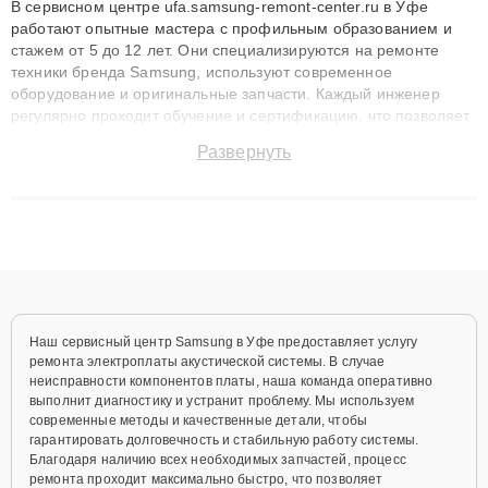
В сервисном центре ufa.samsung-remont-center.ru в Уфе
работают опытные мастера с профильным образованием и
стажем от 5 до 12 лет. Они специализируются на ремонте
техники бренда Samsung, используют современное
оборудование и оригинальные запчасти. Каждый инженер
регулярно проходит обучение и сертификацию, что позволяет
быстро и точноdiagnostikировать поломки и восстанавливать
Развернуть
технику с сохранением гарантии до 3 лет. Наши мастера
решают сложные случаи: от замены матриц и материнских
плат до ремонта после залития и восстановления данных.
Благодаря высокой квалификации и ответственному подходу
клиенты получают быстрый, качественный ремонт и понятные
объяснения по результатам диагностики.
Наш сервисный центр Samsung в Уфе предоставляет услугу
ремонта электроплаты акустической системы. В случае
неисправности компонентов платы, наша команда оперативно
выполнит диагностику и устранит проблему. Мы используем
современные методы и качественные детали, чтобы
гарантировать долговечность и стабильную работу системы.
Благодаря наличию всех необходимых запчастей, процесс
ремонта проходит максимально быстро, что позволяет