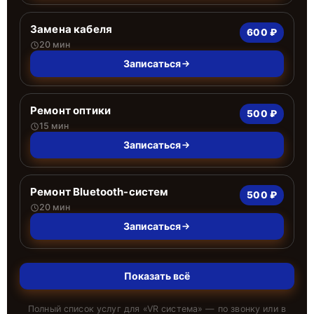
Замена кабеля
600 ₽
20 мин
Записаться
Ремонт оптики
500 ₽
15 мин
Записаться
Ремонт Bluetooth-систем
500 ₽
20 мин
Записаться
Показать всё
Полный список услуг для «
VR система
» — по звонку или в