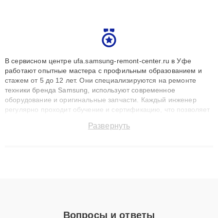
В сервисном центре ufa.samsung-remont-center.ru в Уфе
работают опытные мастера с профильным образованием и
стажем от 5 до 12 лет. Они специализируются на ремонте
техники бренда Samsung, используют современное
оборудование и оригинальные запчасти. Каждый инженер
регулярно проходит обучение и сертификацию, что позволяет
быстро и точноdiagnostikировать поломки и восстанавливать
Развернуть
технику с сохранением гарантии до 3 лет. Наши мастера
решают сложные случаи: от замены матриц и материнских
плат до ремонта после залития и восстановления данных.
Благодаря высокой квалификации и ответственному подходу
клиенты получают быстрый, качественный ремонт и понятные
объяснения по результатам диагностики.
Вопросы и ответы