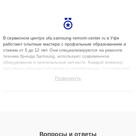
В сервисном центре ufa.samsung-remont-center.ru в Уфе
работают опытные мастера с профильным образованием и
стажем от 5 до 12 лет. Они специализируются на ремонте
техники бренда Samsung, используют современное
оборудование и оригинальные запчасти. Каждый инженер
регулярно проходит обучение и сертификацию, что позволяет
быстро и точноdiagnostikировать поломки и восстанавливать
Развернуть
технику с сохранением гарантии до 3 лет. Наши мастера
решают сложные случаи: от замены матриц и материнских
плат до ремонта после залития и восстановления данных.
Благодаря высокой квалификации и ответственному подходу
клиенты получают быстрый, качественный ремонт и понятные
объяснения по результатам диагностики.
Вопросы и ответы