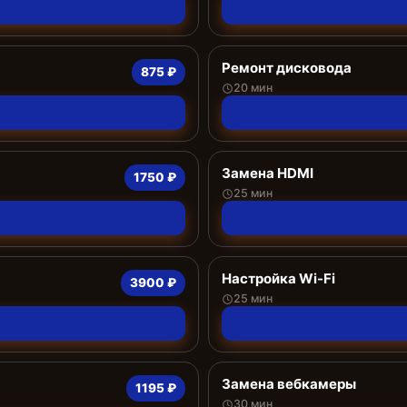
Ремонт дисковода
875 ₽
20 мин
Замена HDMI
1750 ₽
25 мин
Настройка Wi-Fi
3900 ₽
25 мин
Замена вебкамеры
1195 ₽
30 мин