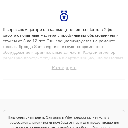
В сервисном центре ufa.samsung-remont-center.ru в Уфе
работают опытные мастера с профильным образованием и
стажем от 5 до 12 лет. Они специализируются на ремонте
техники бренда Samsung, используют современное
оборудование и оригинальные запчасти. Каждый инженер
регулярно проходит обучение и сертификацию, что позволяет
быстро и точноdiagnostikировать поломки и восстанавливать
Развернуть
технику с сохранением гарантии до 3 лет. Наши мастера
решают сложные случаи: от замены матриц и материнских
плат до ремонта после залития и восстановления данных.
Благодаря высокой квалификации и ответственному подходу
клиенты получают быстрый, качественный ремонт и понятные
объяснения по результатам диагностики.
Наш сервисный центр Samsung в Уфе предоставляет услугу
профессиональной чистки ноутбука от пыли для предотвращения
перегрева и продления срока службы устройства. Регулярная