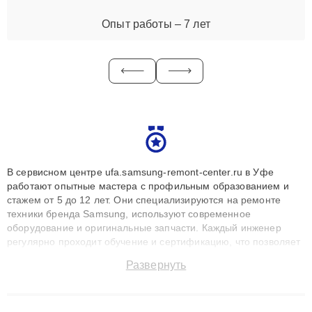
Опыт работы – 7 лет
В сервисном центре ufa.samsung-remont-center.ru в Уфе
работают опытные мастера с профильным образованием и
стажем от 5 до 12 лет. Они специализируются на ремонте
техники бренда Samsung, используют современное
оборудование и оригинальные запчасти. Каждый инженер
регулярно проходит обучение и сертификацию, что позволяет
быстро и точноdiagnostikировать поломки и восстанавливать
Развернуть
технику с сохранением гарантии до 3 лет. Наши мастера
решают сложные случаи: от замены матриц и материнских
плат до ремонта после залития и восстановления данных.
Благодаря высокой квалификации и ответственному подходу