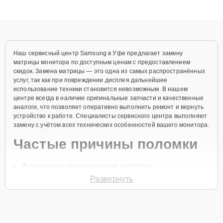
клиенты получают быстрый, качественный ремонт и понятные
объяснения по результатам диагностики.
Наш сервисный центр Samsung в Уфе предлагает замену
матрицы монитора по доступным ценам с предоставлением
скидок. Замена матрицы — это одна из самых распространённых
услуг, так как при повреждении дисплея дальнейшее
использование техники становится невозможным. В нашем
центре всегда в наличии оригинальные запчасти и качественные
аналоги, что позволяет оперативно выполнить ремонт и вернуть
устройство к работе. Специалисты сервисного центра выполняют
замену с учётом всех технических особенностей вашего монитора.
Частые причины поломки
Физическое повреждение дисплея
Развернуть
Появление битых пикселей
Нарушение целостности матрицы
Повреждение шлейфа
Неисправность подсветки