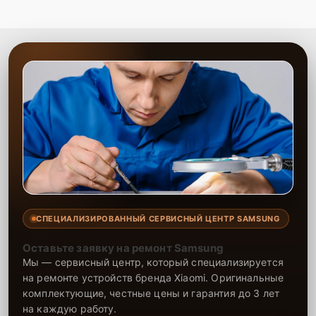
с соблюдением высоких стандартов.
Сервисный центр предоставляет профессиональные услуги по
замене матрицы. Наши специалисты обладают большим опытом
работы с различными моделями мониторов, что позволяет
оперативно и качественно выполнять ремонт. Мы используем
только оригинальные запчасти и качественные аналоги, что
обеспечивает длительную и стабильную работу устройства после
замены. Наша главная цель — вернуть вашему устройству полную
функциональность в кратчайшие сроки.
СПЕЦИАЛИЗИРОВАННЫЙ СЕРВИСНЫЙ ЦЕНТР SAMSUNG
Оставьте заявку на ремонт Samsung
Мы — сервисный центр, который специализируется
на ремонте устройств бренда Xiaomi. Оригинальные
комплектующие, честные цены и гарантия до 3 лет
на каждую работу.