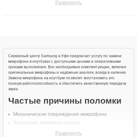
Развернуть
технику с сохранением гарантии до 3 лет. Наши мастера
решают сложные случаи: от замены матриц и материнских
плат до ремонта после залития и восстановления данных.
Благодаря высокой квалификации и ответственному подходу
клиенты получают быстрый, качественный ремонт и понятные
объяснения по результатам диагностики.
Сервисный центр Samsung в Уфе предлагает услугу по замене
микрофона в ноутбуках с доступными ценами и оперативными
сроками выполнения. Все необходимые комплектующие, включая
оригинальные микрофоны и надёжные аналоги, всегда в наличии.
Замена микрофона на ноутбуке позволит восстановить его
полную работоспособность и обеспечить качественную передачу
звука.
Частые причины поломки
Механические повреждения микрофона
Засорение звукового канала
Сбой драйверов
Развернуть