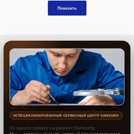
Гарантия качества:
Долговечность результата и
Показать
надёжность ремонта.
Сервисный центр гарантирует качественную замену микрофона
для ноутбуков. Мастера выполняют все работы с учётом
особенностей устройства, обеспечивая высокое качество звука.
На все услуги и установленные комплектующие распространяется
гарантия, что даёт уверенность в долгосрочной надёжности
техники.
СПЕЦИАЛИЗИРОВАННЫЙ СЕРВИСНЫЙ ЦЕНТР SAMSUNG
Оставьте заявку на ремонт Samsung
Мы — сервисный центр, который специализируется