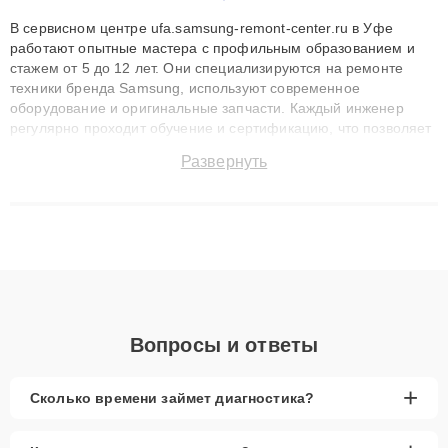
В сервисном центре ufa.samsung-remont-center.ru в Уфе
работают опытные мастера с профильным образованием и
стажем от 5 до 12 лет. Они специализируются на ремонте
техники бренда Samsung, используют современное
оборудование и оригинальные запчасти. Каждый инженер
регулярно проходит обучение и сертификацию, что позволяет
быстро и точноdiagnostikировать поломки и восстанавливать
Развернуть
технику с сохранением гарантии до 3 лет. Наши мастера
решают сложные случаи: от замены матриц и материнских
плат до ремонта после залития и восстановления данных.
Благодаря высокой квалификации и ответственному подходу
клиенты получают быстрый, качественный ремонт и понятные
объяснения по результатам диагностики.
Вопросы и ответы
+
Сколько времени займет диагностика?