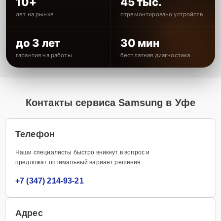
10+
45 тыс.
лет на рынке
отремонтировано устройств
до 3 лет
30 мин
гарантия на работы
бесплатная диагностика
Контакты сервиса Samsung в Уфе
Телефон
Наши специалисты быстро вникнут в вопрос и
предложат оптимальный вариант решения
+7 (347) 214-93-21
Адрес