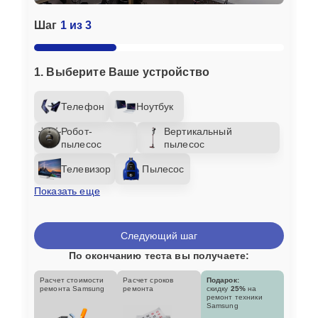
Шаг
1 из 3
1. Выберите Ваше устройство
Телефон
Ноутбук
Робот-
Вертикальный
пылесос
пылесос
Телевизор
Пылесос
Показать еще
Следующий шаг
По окончанию теста вы получаете:
Расчет стоимости
Расчет сроков
Подарок:
ремонта Samsung
ремонта
скидку
25%
на
ремонт техники
Samsung