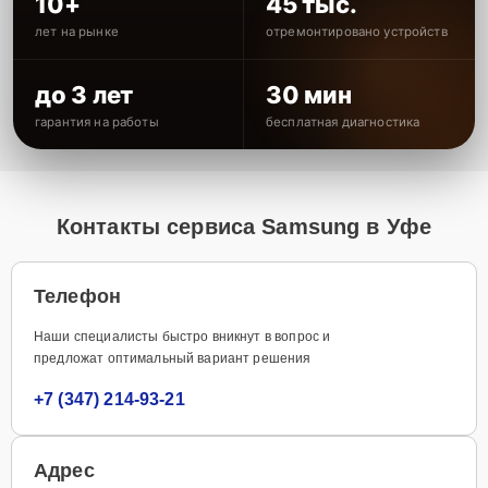
10+
45 тыс.
лет на рынке
отремонтировано устройств
до 3 лет
30 мин
гарантия на работы
бесплатная диагностика
Контакты сервиса Samsung в Уфе
Телефон
Наши специалисты быстро вникнут в вопрос и
предложат оптимальный вариант решения
+7 (347) 214-93-21
Адрес