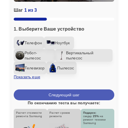
Шаг
1 из 3
1. Выберите Ваше устройство
Телефон
Ноутбук
Робот-
Вертикальный
пылесос
пылесос
Телевизор
Пылесос
Показать еще
Следующий шаг
По окончанию теста вы получаете:
Расчет стоимости
Расчет сроков
Подарок:
ремонта Samsung
ремонта
скидку
25%
на
ремонт техники
Samsung