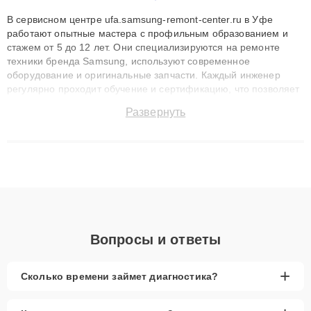
В сервисном центре ufa.samsung-remont-center.ru в Уфе
работают опытные мастера с профильным образованием и
стажем от 5 до 12 лет. Они специализируются на ремонте
техники бренда Samsung, используют современное
оборудование и оригинальные запчасти. Каждый инженер
регулярно проходит обучение и сертификацию, что позволяет
быстро и точноdiagnostikировать поломки и восстанавливать
Развернуть
технику с сохранением гарантии до 3 лет. Наши мастера
решают сложные случаи: от замены матриц и материнских
плат до ремонта после залития и восстановления данных.
Благодаря высокой квалификации и ответственному подходу
клиенты получают быстрый, качественный ремонт и понятные
объяснения по результатам диагностики.
Вопросы и ответы
+
Сколько времени займет диагностика?