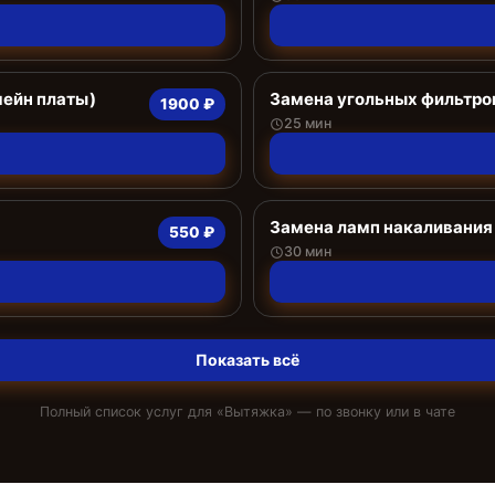
мейн платы)
Замена угольных фильтро
1900 ₽
25 мин
Замена ламп накаливания
550 ₽
30 мин
Показать всё
Полный список услуг для «
Вытяжка
» — по звонку или в чате