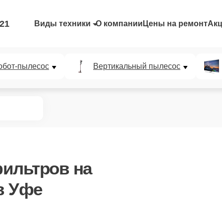
-21
Виды техники
О компании
Цены на ремонт
Ак
обот-пылесос
Вертикальный пылесос
фильтров
на
в Уфе