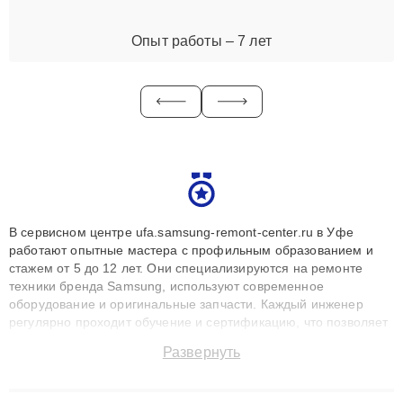
Опыт работы – 7 лет
В сервисном центре ufa.samsung-remont-center.ru в Уфе
работают опытные мастера с профильным образованием и
стажем от 5 до 12 лет. Они специализируются на ремонте
техники бренда Samsung, используют современное
оборудование и оригинальные запчасти. Каждый инженер
регулярно проходит обучение и сертификацию, что позволяет
быстро и точноdiagnostikировать поломки и восстанавливать
Развернуть
технику с сохранением гарантии до 3 лет. Наши мастера
решают сложные случаи: от замены матриц и материнских
плат до ремонта после залития и восстановления данных.