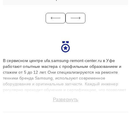
В сервисном центре ufa.samsung-remont-center.ru в Уфе
работают опытные мастера с профильным образованием и
стажем от 5 до 12 лет. Они специализируются на ремонте
техники бренда Samsung, используют современное
оборудование и оригинальные запчасти. Каждый инженер
регулярно проходит обучение и сертификацию, что позволяет
быстро и точноdiagnostikировать поломки и восстанавливать
Развернуть
технику с сохранением гарантии до 3 лет. Наши мастера
решают сложные случаи: от замены матриц и материнских
плат до ремонта после залития и восстановления данных.
Благодаря высокой квалификации и ответственному подходу
клиенты получают быстрый, качественный ремонт и понятные
объяснения по результатам диагностики.