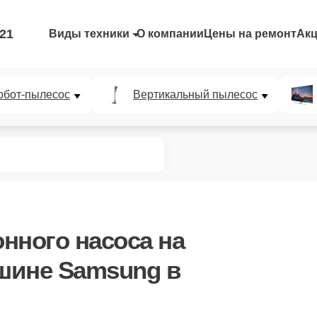
-21
Виды техники
О компании
Цены на ремонт
Ак
обот-пылесос
Вертикальный пылесос
нного насоса
на
шине Samsung в