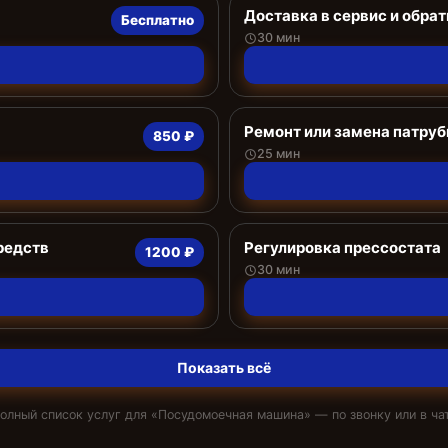
Доставка в сервис и обрат
Бесплатно
30 мин
Ремонт или замена патруб
850 ₽
25 мин
редств
Регулировка прессостата
1200 ₽
30 мин
Показать всё
олный список услуг для «
Посудомоечная машина
» — по звонку или в ча