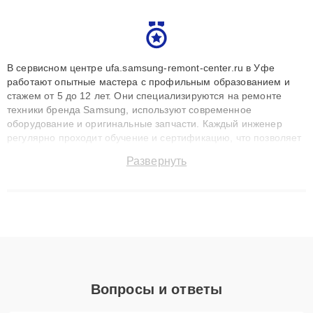
В сервисном центре ufa.samsung-remont-center.ru в Уфе
работают опытные мастера с профильным образованием и
стажем от 5 до 12 лет. Они специализируются на ремонте
техники бренда Samsung, используют современное
оборудование и оригинальные запчасти. Каждый инженер
регулярно проходит обучение и сертификацию, что позволяет
быстро и точноdiagnostikировать поломки и восстанавливать
Развернуть
технику с сохранением гарантии до 3 лет. Наши мастера
решают сложные случаи: от замены матриц и материнских
плат до ремонта после залития и восстановления данных.
Благодаря высокой квалификации и ответственному подходу
клиенты получают быстрый, качественный ремонт и понятные
объяснения по результатам диагностики.
Вопросы и ответы