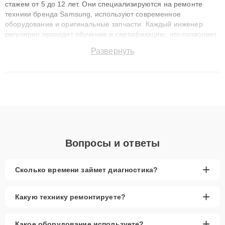
стажем от 5 до 12 лет. Они специализируются на ремонте
техники бренда Samsung, используют современное
оборудование и оригинальные запчасти. Каждый инженер
регулярно проходит обучение и сертификацию, что позволяет
быстро и точноdiagnostikировать поломки и восстанавливать
Развернуть
технику с сохранением гарантии до 3 лет. Наши мастера
решают сложные случаи: от замены матриц и материнских
плат до ремонта после залития и восстановления данных.
Благодаря высокой квалификации и ответственному подходу
клиенты получают быстрый, качественный ремонт и понятные
объяснения по результатам диагностики.
Вопросы и ответы
+
Сколько времени займет диагностика?
+
Какую технику ремонтируете?
+
Какое оборудование используете?