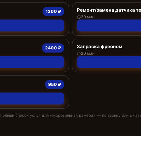
Ремонт/замена датчика т
1200 ₽
20 мин
Заправка фреоном
2400 ₽
20 мин
950 ₽
Полный список услуг для «
Морозильная камера
» — по звонку или в чат