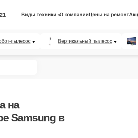
-21
Виды техники
О компании
Цены на ремонт
Ак
обот-пылесос
Вертикальный пылесос
а
на
ре Samsung в