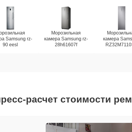
орозильная
Морозильная
Морозильн
ра Samsung rz-
камера Samsung rz-
камера Sam
90 eesl
28h61607f
RZ32M7110
ресс-расчет стоимости ре