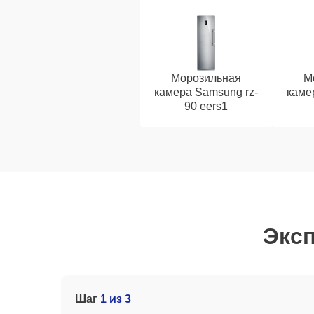
Морозильная
М
камера Samsung rz-
каме
90 eers1
Эксп
Шаг
1 из 3