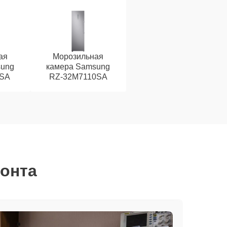
ая
Морозильная
sung
камера Samsung
SA
RZ-32M7110SA
монта