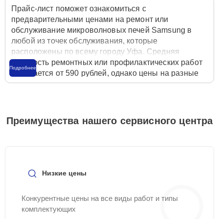
Прайс-лист поможет ознакомиться с
предварительными ценами на ремонт или
обслуживание микроволновых печей Samsung в
любой из точек обслуживания, которые
расположены по всему городу Уфа. Средняя
стоимость ремонтных или профилактических работ
Подробнее
начинается от 590 рублей, однако цены на разные
виды комплектующих могут различаться. Полную
стоимость работ с учётом запчастей или расходных
материалов необходимо уточнять со специалистом
службы заботы о клиентах. Для расчета итоговой
Преимущества нашего сервисного центра
стоимости ремонта микроволновой печи достаточно
позвонить по телефону горячей линии
+7 (347) 214-
93-21
или оставить заявку на нашем сайте
Samsung-Remont-Center.
Низкие цены
Конкурентные цены на все виды работ и типы
комплектующих