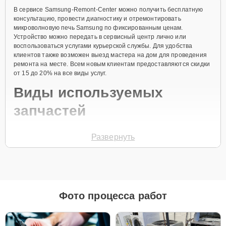
В сервисе Samsung-Remont-Center можно получить бесплатную
консультацию, провести диагностику и отремонтировать
микроволновую печь Samsung по фиксированным ценам.
Устройство можно передать в сервисный центр лично или
воспользоваться услугами курьерской службы. Для удобства
клиентов также возможен выезд мастера на дом для проведения
ремонта на месте. Всем новым клиентам предоставляются скидки
от 15 до 20% на все виды услуг.
Виды используемых
запчастей
Для ремонта микроволновых печей используются как
Развернуть
оригинальные комплектующие, так и проверенные аналоги,
соответствующие высоким стандартам. Клиентам
предоставляется возможность выбора запчастей в зависимости
от их бюджета и требований к эксплуатации техники.
Как выбрать запчасти:
Фото процесса работ
Оригинальные запчасти рекомендованы для
обеспечения максимальной надёжности и
долговечности печи, особенно если устройство