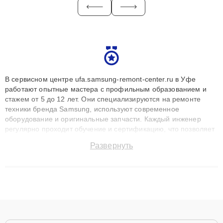
В сервисном центре ufa.samsung-remont-center.ru в Уфе
работают опытные мастера с профильным образованием и
стажем от 5 до 12 лет. Они специализируются на ремонте
техники бренда Samsung, используют современное
оборудование и оригинальные запчасти. Каждый инженер
регулярно проходит обучение и сертификацию, что позволяет
быстро и точноdiagnostikировать поломки и восстанавливать
Развернуть
технику с сохранением гарантии до 3 лет. Наши мастера
решают сложные случаи: от замены матриц и материнских
плат до ремонта после залития и восстановления данных.
Благодаря высокой квалификации и ответственному подходу
клиенты получают быстрый, качественный ремонт и понятные
объяснения по результатам диагностики.