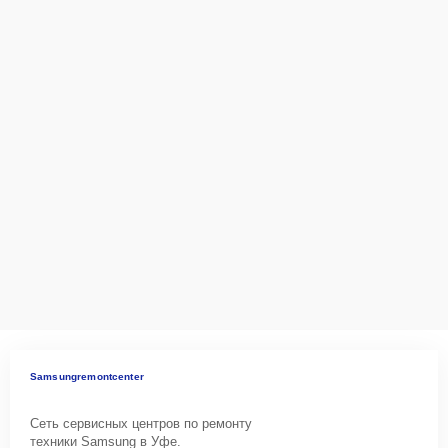
технику
Сервисный центр Samsung-Remont-Center гарантирует полную
сохранность устройства и соблюдение конфиденциальности
данных клиентов, строго следуя всем нормам и требованиям
законодательства Российской Федерации.
Как начать ремонт
Для начала ремонта достаточно оставить
Заявку на сайте
или
позвонить по телефону горячей линии:
+7 (347) 214-93-21
.
Специалисты оперативно проконсультируют по всем вопросам,
запишут на диагностику и предложат наиболее удобные варианты
доставки или выезда мастера.
Samsungremontcenter
Сеть сервисных центров по ремонту
техники Samsung в Уфе.