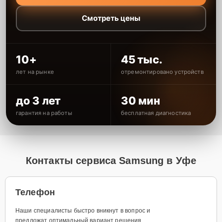
Смотреть цены
10+
45 тыс.
лет на рынке
отремонтировано устройств
до 3 лет
30 мин
гарантия на работы
бесплатная диагностика
Контакты сервиса Samsung в Уфе
Телефон
Наши специалисты быстро вникнут в вопрос и
предложат оптимальный вариант решения