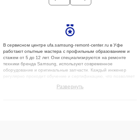
В сервисном центре ufa.samsung-remont-center.ru в Уфе
работают опытные мастера с профильным образованием и
стажем от 5 до 12 лет. Они специализируются на ремонте
техники бренда Samsung, используют современное
оборудование и оригинальные запчасти. Каждый инженер
регулярно проходит обучение и сертификацию, что позволяет
быстро и точноdiagnostikировать поломки и восстанавливать
Развернуть
технику с сохранением гарантии до 3 лет. Наши мастера
решают сложные случаи: от замены матриц и материнских
плат до ремонта после залития и восстановления данных.
Благодаря высокой квалификации и ответственному подходу
клиенты получают быстрый, качественный ремонт и понятные
объяснения по результатам диагностики.