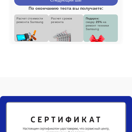
По окончанию теста вы получаете:
Расчет стоимости
Расчет сроков
Подарок:
ремонта Samsung
ремонта
скидку
25%
на
ремонт техники
Samsung