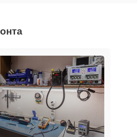
монта