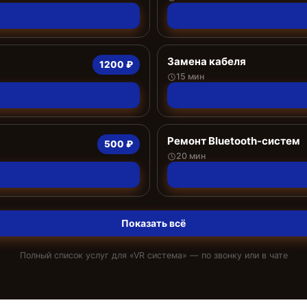
Замена кабеля
1200 ₽
15 мин
Ремонт Bluetooth-систем
500 ₽
20 мин
Показать всё
Полный список услуг для «
VR система
» — по звонку или в чате