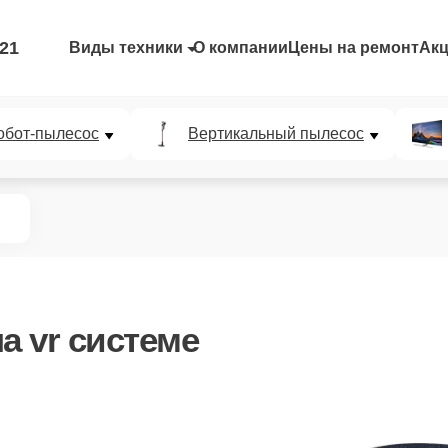
-21
Виды техники
О компании
Цены на ремонт
Ак
обот-пылесос
Вертикальный пылесос
а vr системе