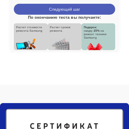
Следующий шаг
По окончанию теста вы получаете:
Расчет стоимости
Расчет сроков
Подарок:
ремонта Samsung
ремонта
скидку
25%
на
ремонт техники
Samsung