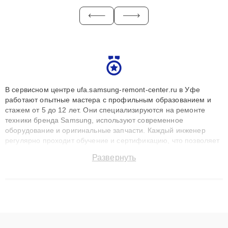
В сервисном центре ufa.samsung-remont-center.ru в Уфе
работают опытные мастера с профильным образованием и
стажем от 5 до 12 лет. Они специализируются на ремонте
техники бренда Samsung, используют современное
оборудование и оригинальные запчасти. Каждый инженер
регулярно проходит обучение и сертификацию, что позволяет
быстро и точноdiagnostikировать поломки и восстанавливать
Развернуть
технику с сохранением гарантии до 3 лет. Наши мастера
решают сложные случаи: от замены матриц и материнских
плат до ремонта после залития и восстановления данных.
Благодаря высокой квалификации и ответственному подходу
клиенты получают быстрый, качественный ремонт и понятные
объяснения по результатам диагностики.