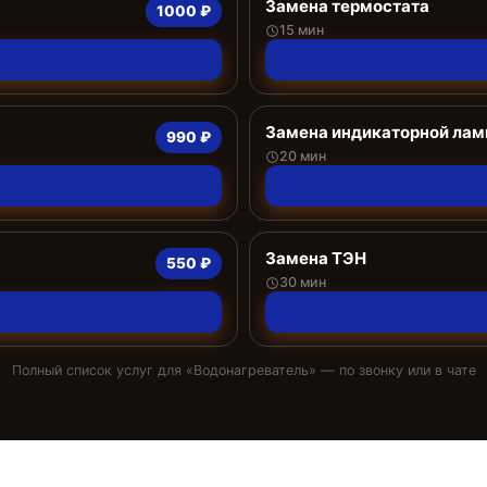
Замена термостата
1000 ₽
15 мин
Замена индикаторной ла
990 ₽
20 мин
Замена ТЭН
550 ₽
30 мин
Полный список услуг для «
Водонагреватель
» — по звонку или в чате