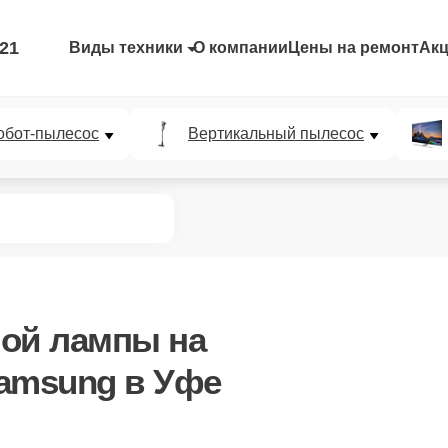
-21
Виды техники
О компании
Цены на ремонт
Ак
обот-пылесос
Вертикальный пылесос
ной лампы
на
amsung в Уфе