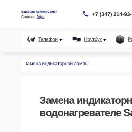
Samsung Remont Center
+7 (347) 214-93
Сервис в 
Уфе
Телефон
Ноутбук
Р
ревателей
Замена индикаторной лампы
Замена индикатор
водонагревателе S