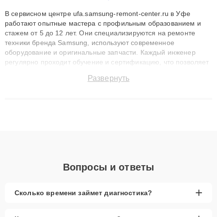
В сервисном центре ufa.samsung-remont-center.ru в Уфе
работают опытные мастера с профильным образованием и
стажем от 5 до 12 лет. Они специализируются на ремонте
техники бренда Samsung, используют современное
оборудование и оригинальные запчасти. Каждый инженер
регулярно проходит обучение и сертификацию, что позволяет
быстро и точноdiagnostikировать поломки и восстанавливать
Развернуть
технику с сохранением гарантии до 3 лет. Наши мастера
решают сложные случаи: от замены матриц и материнских
плат до ремонта после залития и восстановления данных.
Благодаря высокой квалификации и ответственному подходу
клиенты получают быстрый, качественный ремонт и понятные
объяснения по результатам диагностики.
Вопросы и ответы
+
Сколько времени займет диагностика?