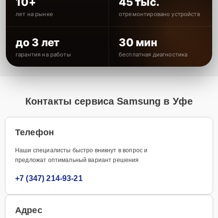
10+
45 тыс.
лет на рынке
отремонтировано устройств
до 3 лет
30 мин
гарантия на работы
бесплатная диагностика
Контакты сервиса Samsung в Уфе
Телефон
Наши специалисты быстро вникнут в вопрос и
предложат оптимальный вариант решения
+7 (347) 214-93-21
Адрес