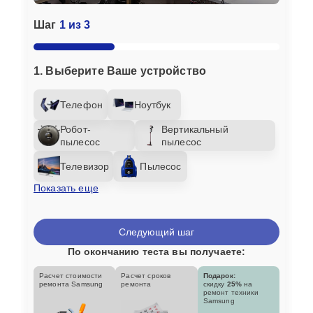
Шаг
1 из 3
1. Выберите Ваше устройство
Телефон
Ноутбук
Робот-
Вертикальный
пылесос
пылесос
Телевизор
Пылесос
Показать еще
Следующий шаг
По окончанию теста вы получаете:
Расчет стоимости
Расчет сроков
Подарок:
ремонта Samsung
ремонта
скидку
25%
на
ремонт техники
Samsung