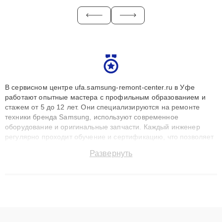
В сервисном центре ufa.samsung-remont-center.ru в Уфе
работают опытные мастера с профильным образованием и
стажем от 5 до 12 лет. Они специализируются на ремонте
техники бренда Samsung, используют современное
оборудование и оригинальные запчасти. Каждый инженер
регулярно проходит обучение и сертификацию, что позволяет
быстро и точноdiagnostikировать поломки и восстанавливать
Развернуть
технику с сохранением гарантии до 3 лет. Наши мастера
решают сложные случаи: от замены матриц и материнских
плат до ремонта после залития и восстановления данных.
Благодаря высокой квалификации и ответственному подходу
клиенты получают быстрый, качественный ремонт и понятные
объяснения по результатам диагностики.