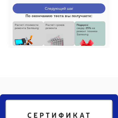
Следующий шаг
По окончанию теста вы получаете:
Расчет стоимости
Расчет сроков
Подарок:
ремонта Samsung
ремонта
скидку
25%
на
ремонт техники
Samsung