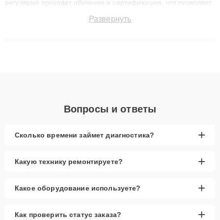
регулярно проходит обучение и сертификацию, что позволяет
быстро и точноdiagnostikировать поломки и восстанавливать
Развернуть
технику с сохранением гарантии до 3 лет. Наши мастера
решают сложные случаи: от замены матриц и материнских
плат до ремонта после залития и восстановления данных.
Благодаря высокой квалификации и ответственному подходу
клиенты получают быстрый, качественный ремонт и понятные
объяснения по результатам диагностики.
Вопросы и ответы
+
Сколько времени займет диагностика?
+
Какую технику ремонтируете?
+
Какое оборудование используете?
+
Как проверить статус заказа?