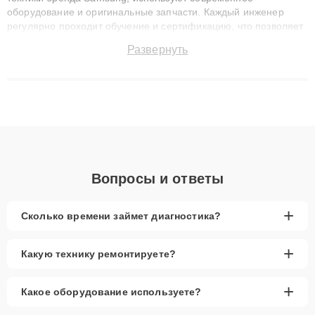
оборудование и оригинальные запчасти. Каждый инженер
регулярно проходит обучение и сертификацию, что позволяет
быстро и точноdiagnostikировать поломки и восстанавливать
Развернуть
технику с сохранением гарантии до 3 лет. Наши мастера
решают сложные случаи: от замены матриц и материнских
плат до ремонта после залития и восстановления данных.
Благодаря высокой квалификации и ответственному подходу
клиенты получают быстрый, качественный ремонт и понятные
объяснения по результатам диагностики.
Вопросы и ответы
+
Сколько времени займет диагностика?
+
Какую технику ремонтируете?
+
Какое оборудование используете?